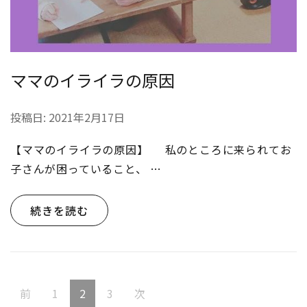
ママのイライラの原因
投稿日:
2021年2月17日
【ママのイライラの原因】 私のところに来られてお
子さんが困っていること、 …
続きを読む
投
固
固
固
前
1
2
3
次