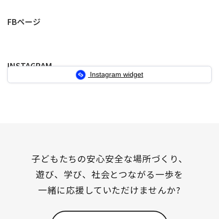
稿
定
定
定
の
FBページ
ペ
ペ
ペ
ペ
ー
ー
ー
ー
INSTAGRAM
ジ
ジ
ジ
ジ
Instagram widget
送
り
子どもたちの安心安全な場所づくり、
遊び、学び、社会とつながる一歩を
一緒に応援していただけませんか?