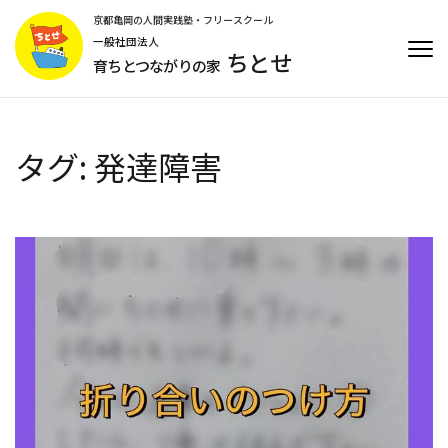
コ
京都亀岡の人間実践塾・フリースクール
ン
一般社団法人
ちとせ
テ
育ちとつながりの家
ン
ツ
へ
ス
タグ:
発達障害
キ
ッ
プ
(Enter
を
押
す)