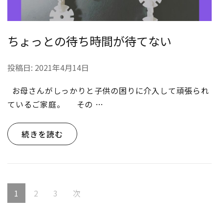
ちょっとの待ち時間が待てない
投稿日:
2021年4月14日
お母さんがしっかりと子供の困りに介入して頑張られ
ているご家庭。 その …
続きを読む
投
固
固
固
1
2
3
次
稿
定
定
定