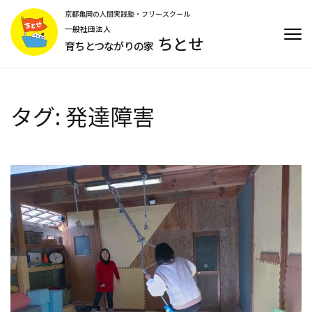
コ
京都亀岡の人間実践塾・フリースクール
ン
一般社団法人
ちとせ
テ
育ちとつながりの家
ン
ツ
へ
ス
タグ:
発達障害
キ
ッ
プ
(Enter
を
押
す)