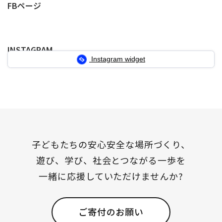
の
FBページ
ペ
ペ
ペ
ペ
ー
ー
ー
ー
INSTAGRAM
ジ
ジ
ジ
ジ
Instagram widget
送
り
子どもたちの安心安全な場所づくり、
遊び、学び、社会とつながる一歩を
一緒に応援していただけませんか?
ご寄付のお願い