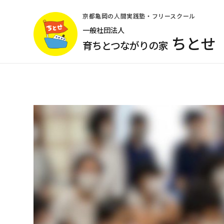
コ
ン
京都亀岡の人間実践塾・フリースクール
テ
一般社団法人
ちとせ
ン
育ちとつながりの家
ツ
へ
ス
キ
ッ
プ
(Enter
を
押
す)