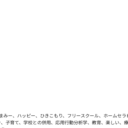
まみー
、
ハッピー
、
ひきこもり
、
フリースクール
、
ホームセラヒ
台
、
子育て
、
学校との併用
、
応用行動分析学
、
教育
、
楽しい
、