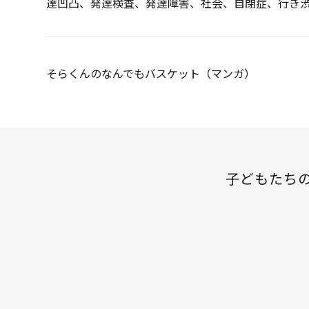
達凹凸
、
発達検査
、
発達障害
、
社会
、
自閉症
、
行き
投
そらくんのなんでもバスケット（マンガ）
稿
ナ
ビ
ゲ
子どもたち
ー
シ
ョ
ン