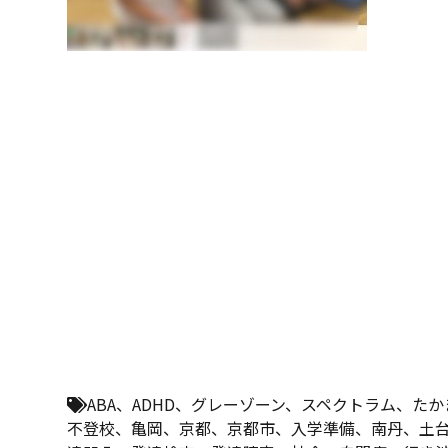
ABA
、
ADHD
、
グレーゾーン
、
スペクトラム
、
たか
不登校
、
亀岡
、
京都
、
京都市
、
入学準備
、
南丹
、
土