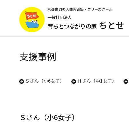
コ
ン
京都亀岡の人間実践塾・フリースクール
テ
一般社団法人
ちとせ
ン
育ちとつながりの家
ツ
へ
ス
キ
支援事例
ッ
プ
(Enter
を
Ｓさん（小6女子）
Ｈさん（中1女子）
押
す)
Ｓさん（小6女子）