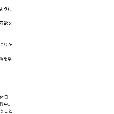
ように
意欲を
にわか
動を楽
休日
行中。
うこと