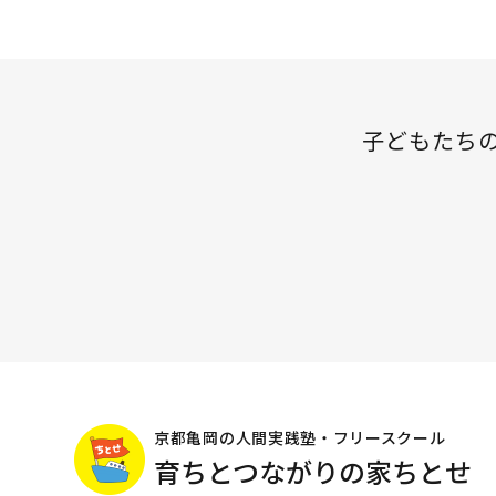
の
ペ
ペ
ペ
ペ
ー
ー
ー
ー
ジ
ジ
ジ
子どもたち
ジ
送
り
京都亀岡の人間実践塾・フリースクール
育ちとつながりの家ちとせ