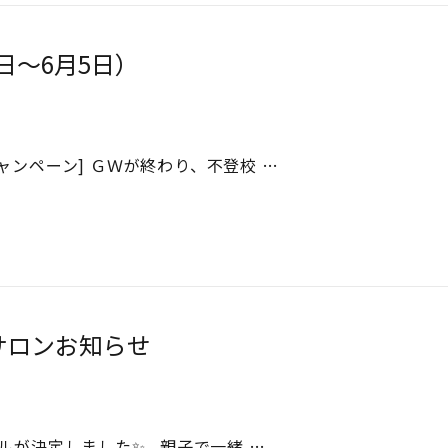
日～6月5日）
ンペーン] ＧＷが終わり、不登校 …
サロンお知らせ
ルが決定しました✨ 親子で一緒 …