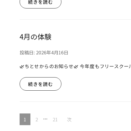
続きを読む
4月の体験
投稿日:
2026年4月16日
🌿ちとせからのお知らせ🌿 今年度もフリースク
続きを読む
投
…
固
固
固
1
2
21
次
稿
定
定
定