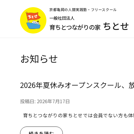
コ
ン
京都亀岡の人間実践塾・フリースクール
テ
一般社団法人
ちとせ
ン
育ちとつながりの家
ツ
へ
ス
キ
お知らせ
ッ
プ
(Enter
を
2026年夏休みオープンスクール、
押
す)
投稿日:
2026年7月17日
育ちとつながりの家ちとせでは会員でない方も体
続きを読む