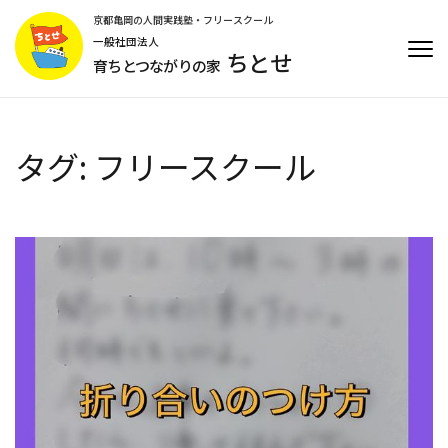
コ
京都亀岡の人間実践塾・フリースクール
ン
一般社団法人
ちとせ
テ
育ちとつながりの家
ン
ツ
へ
ス
タグ:
フリースクール
キ
ッ
プ
(Enter
を
押
す)