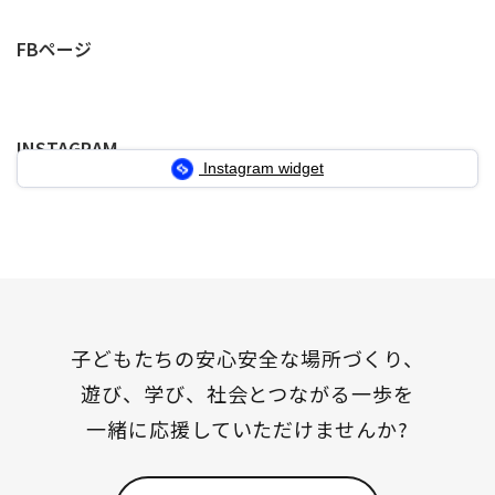
稿
定
定
定
の
FBページ
ペ
ペ
ペ
ペ
ー
ー
ー
ー
INSTAGRAM
ジ
ジ
ジ
ジ
Instagram widget
送
り
子どもたちの安心安全な場所づくり、
遊び、学び、社会とつながる一歩を
一緒に応援していただけませんか?