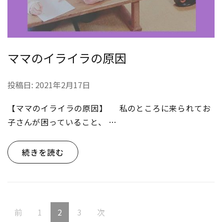
ママのイライラの原因
投稿日:
2021年2月17日
【ママのイライラの原因】 私のところに来られてお
子さんが困っていること、 …
続きを読む
投
固
固
固
前
1
2
3
次