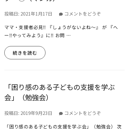
(さ
投稿日:
2021年1月17日
コメントをどうぞ
い
ママ・支援者必見‼ 『しょうがないよね～』 が 『へ
と
う
ー‼やってみよう』に‼ お問 …
さ
ん
続きを読む
ち
の
子
育
て
「困り感のある子どもの支援を学ぶ
ビ
会」（勉強会）
フ
ォ
ー
(「困
投稿日:
2019年9月23日
コメントをどうぞ
ア
り
フ
「困り感のある子どもの支援を学ぶ会」（勉強会） 次
感