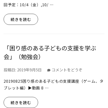
タ
の
回予定：10/4（金）,10/ …
ー
あ
①（マ
る
ン
続きを読む
子
ガ）)
ど
も
の
支
「困り感のある子どもの支援を学ぶ
援
会」（勉強会）
を
学
ぶ
(「困
投稿日:
2019年9月5日
コメントをどうぞ
会」
り
（勉
20190825困り感のある子どもの支援講座（ゲーム、タ
感
強
の
ブレット編）▶︎動画 8 …
会）)
あ
る
続きを読む
子