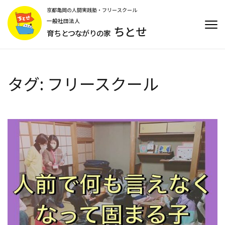
コ
京都亀岡の人間実践塾・フリースクール
ン
一般社団法人
ちとせ
テ
育ちとつながりの家
ン
ツ
へ
ス
タグ:
フリースクール
キ
ッ
プ
(Enter
を
押
す)