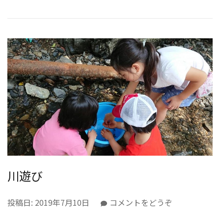
ど
も
の
支
援
を
学
ぶ
会」
（勉
強
会）)
川遊び
(川
投稿日:
2019年7月10日
コメントをどうぞ
遊