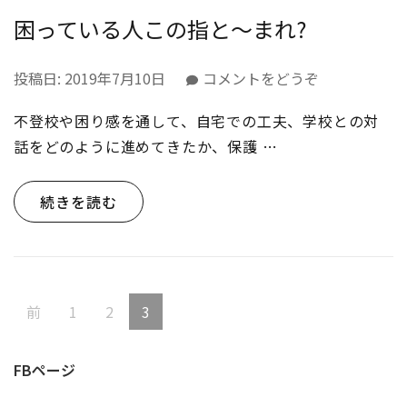
困っている人この指と〜まれ?
(困
投稿日:
2019年7月10日
コメントをどうぞ
っ
不登校や困り感を通して、自宅での工夫、学校との対
て
い
話をどのように進めてきたか、保護 …
る
人
続きを読む
こ
の
指
と〜
ま
投
固
固
固
前
1
2
3
れ?)
稿
定
定
定
の
FBページ
ペ
ペ
ペ
ペ