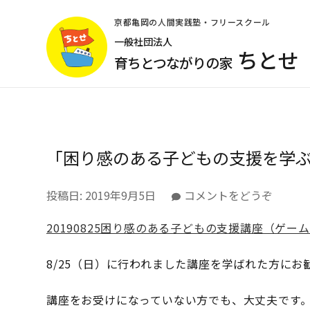
コ
ン
京都亀岡の人間実践塾・フリースクール
テ
一般社団法人
ちとせ
ン
育ちとつながりの家
ツ
へ
ス
キ
ッ
「困り感のある子どもの支援を学
プ
(Enter
を
(「困
投稿日:
2019年9月5日
コメントをどうぞ
押
り
す)
20190825困り感のある子どもの支援講座（ゲー
感
の
あ
8/25（日）に行われました講座を学ばれた方に
る
子
講座をお受けになっていない方でも、大丈夫です