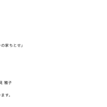
ながりの家ちとせ」
見 雅子
ります。