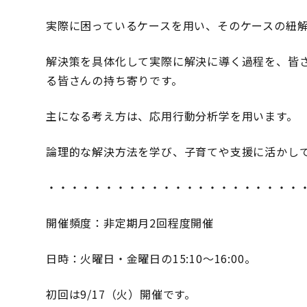
ど
も
実際に困っているケースを用い、そのケースの紐
の
支
解決策を具体化して実際に解決に導く過程を、皆
援
る皆さんの持ち寄りです。
を
学
主になる考え方は、応用行動分析学を用います。
ぶ
会」
（勉
論理的な解決方法を学び、子育てや支援に活かし
強
会）)
・・・・・・・・・・・・・・・・・・・・・・
開催頻度：非定期月2回程度開催
日時：火曜日・金曜日の15:10～16:00。
初回は9/17（火）開催です。