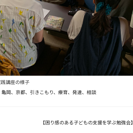
実践講座の様子
、
亀岡
、
京都
、
引きこもり
、
療育
、
発達
、
相談
【困り感のある子どもの支援を学ぶ勉強会