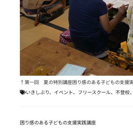
↑第一回 夏の特別講座困り感のある子どもの支援
いきしぶり
、
イベント
、
フリースクール
、
不登校
投
困り感のある子どもの支援実践講座