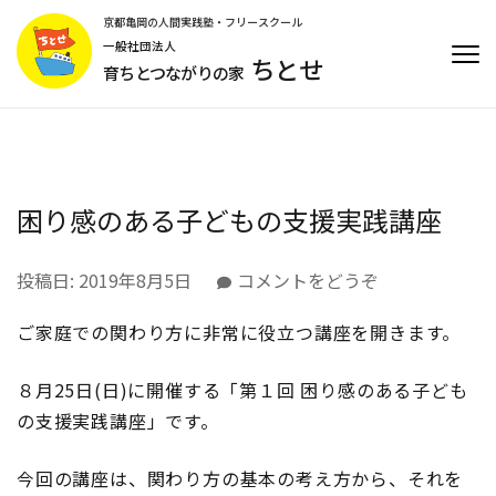
コ
京都亀岡の人間実践塾・フリースクール
ン
一般社団法人
ちとせ
テ
育ちとつながりの家
ン
ツ
へ
ス
キ
困り感のある子どもの支援実践講座
ッ
プ
(Enter
(困
投稿日:
2019年8月5日
コメントをどうぞ
を
り
押
ご家庭での関わり方に非常に役立つ講座を開きます。
感
す)
の
あ
８月25日(日)に開催する「第１回 困り感のある子ども
る
の支援実践講座」です。
子
ど
今回の講座は、関わり方の基本の考え方から、それを
も