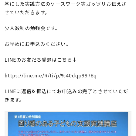
基にした実践方法のケースワーク等ガッツリお伝えさ
の
せていただきます。
支
援
少人数制の勉強会です。
実
践
講
お早めにお申込みください。
座)
LINEのお友だち登録はこちら↓
https://line.me/R/ti/p/%40dqp9978q
LINEに返信& 振込にてお申込みの完了とさせていただ
きます。