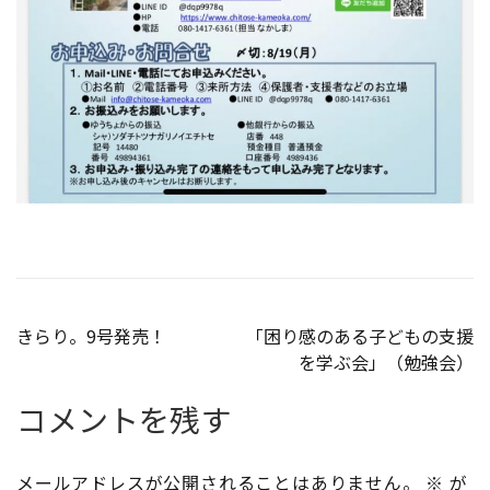
投
きらり。9号発売！
「困り感のある子どもの支援
を学ぶ会」（勉強会）
稿
コメントを残す
ナ
ビ
メールアドレスが公開されることはありません。
※
が