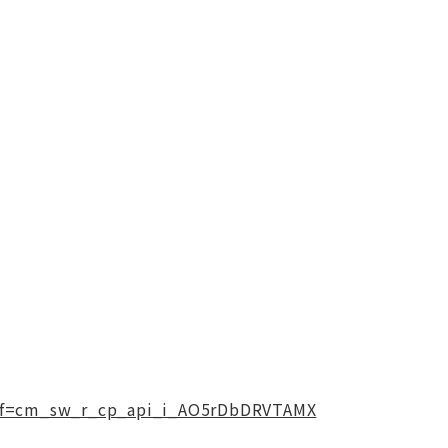
ref=cm_sw_r_cp_api_i_AO5rDbDRVTAMX