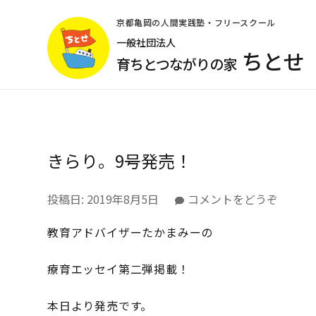
コ
ン
京都亀岡の人間実践塾・フリースクール
テ
一般社団法人
ちとせ
ン
育ちとつながりの家
ツ
へ
ス
キ
ッ
きらり。9号発売！
プ
(Enter
を
(き
投稿日:
2019年8月5日
コメントをどうぞ
押
ら
す)
教育アドバイザーたかまみーの
り。
9
号
療育エッセイ第二弾掲載！
発
売！)
本日より発売です。