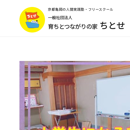
コ
ン
京都亀岡の人間実践塾・フリースクール
テ
一般社団法人
ちとせ
ン
育ちとつながりの家
ツ
へ
ス
キ
ッ
プ
(Enter
を
押
す)