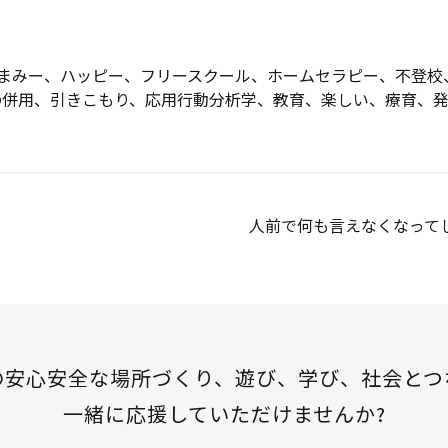
まみー
、
ハッピー
、
フリースクール
、
ホームセラピー
、
不登校
の併用
、
引きこもり
、
応用行動分析学
、
教育
、
楽しい
、
療育
、
人前で何も言えなくなって
の安心安全な場所づくり、
遊び、学び、社会とつ
一緒に応援していただけませんか?