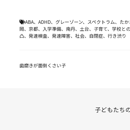
ABA
、
ADHD
、
グレーゾーン
、
スペクトラム
、
たか
岡
、
京都
、
入学準備
、
南丹
、
土台
、
子育て
、
学校と
凸
、
発達検査
、
発達障害
、
社会
、
自閉症
、
行き渋り
投
歯磨きが面倒くさい子
稿
ナ
ビ
ゲ
子どもたち
ー
シ