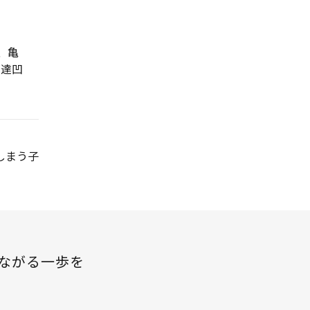
、
亀
発達凹
しまう子
ながる一歩を