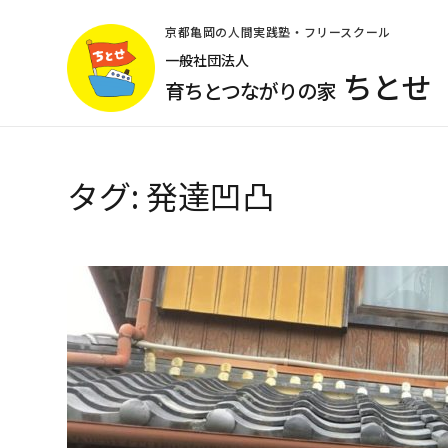
コ
ン
京都亀岡の人間実践塾・フリースクール
テ
一般社団法人
ちとせ
ン
育ちとつながりの家
ツ
へ
ス
キ
タグ:
発達凹凸
ッ
プ
(Enter
を
押
す)