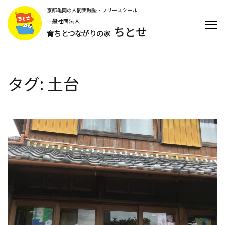
コ
京都亀岡の人間実践塾・フリースクール
ン
一般社団法人
ちとせ
テ
育ちとつながりの家
ン
ツ
へ
ス
タグ:
土台
キ
ッ
プ
(Enter
を
押
す)