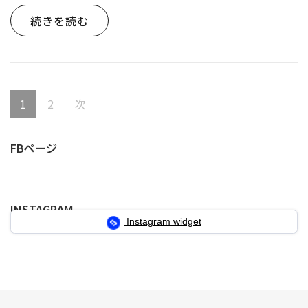
続きを読む
投
固
固
1
2
次
稿
定
定
の
FBページ
ペ
ペ
ペ
ー
ー
ー
INSTAGRAM
ジ
ジ
ジ
Instagram widget
送
り