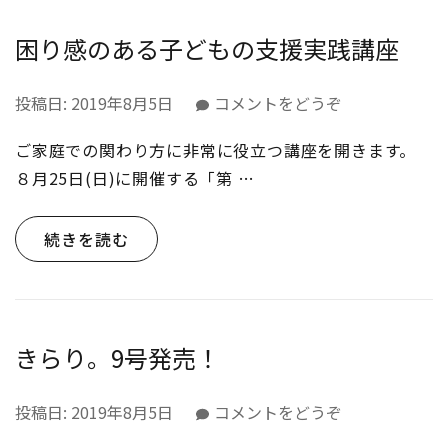
の
支
困り感のある子どもの支援実践講座
援
を
(困
投稿日:
2019年8月5日
コメントをどうぞ
学
り
ぶ
ご家庭での関わり方に非常に役立つ講座を開きます。
感
勉
の
強
８月25日(日)に開催する「第 …
あ
会】
る
第
続きを読む
子
一
ど
回)
も
の
支
きらり。9号発売！
援
実
(き
投稿日:
2019年8月5日
コメントをどうぞ
践
ら
講