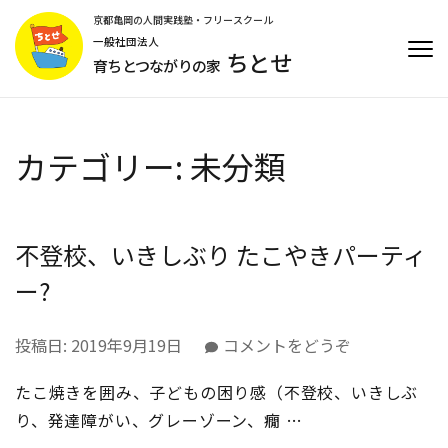
コ
京都亀岡の人間実践塾・フリースクール
ン
一般社団法人
ちとせ
テ
育ちとつながりの家
ン
ツ
へ
ス
カテゴリー:
未分類
キ
ッ
プ
不登校、いきしぶり たこやきパーティ
(Enter
を
ー?
押
す)
(不
投稿日:
2019年9月19日
コメントをどうぞ
登
たこ焼きを囲み、子どもの困り感（不登校、いきしぶ
校、
い
り、発達障がい、グレーゾーン、癇 …
き