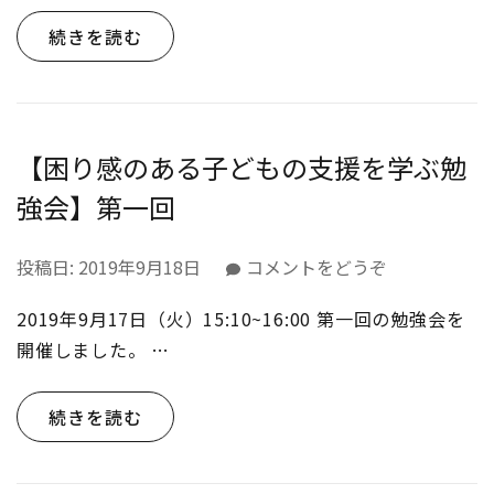
し
続きを読む
ぶ
り
た
こ
や
【困り感のある子どもの支援を学ぶ勉
き
強会】第一回
パ
ー
テ
(【困
投稿日:
2019年9月18日
コメントをどうぞ
ィ
り
ー?)
2019年9月17日（火）15:10~16:00 第一回の勉強会を
感
の
開催しました。 …
あ
る
続きを読む
子
ど
も