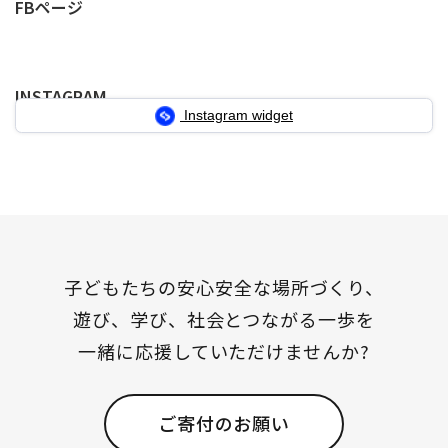
の
FBページ
ペ
ペ
ペ
ペ
ー
ー
ー
ー
INSTAGRAM
ジ
ジ
ジ
ジ
Instagram widget
送
り
子どもたちの安心安全な場所づくり、
遊び、学び、社会とつながる一歩を
一緒に応援していただけませんか?
ご寄付のお願い