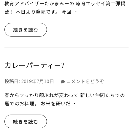
教育アドバイザーたかまみーの 療育エッセイ第二弾掲
り。
座)
9
載！ 本日より発売です。 今回 …
号
発
続きを読む
売！)
カレーパーティー?
(カ
投稿日:
2019年7月10日
コメントをどうぞ
レ
春からすっかり顔ぶれが変わって 新しい仲間たちでの
ー
パ
竈でのお料理。 お米を研いだ …
ー
テ
続きを読む
ィ
ー?)