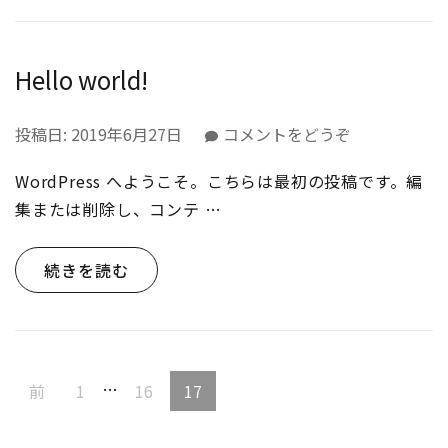
Hello world!
(Hello
投稿日:
2019年6月27日
コメントをどうぞ
world!)
WordPress へようこそ。こちらは最初の投稿です。編
集または削除し、コンテ …
続きを読む
投
…
固
固
固
前
1
16
17
稿
定
定
定