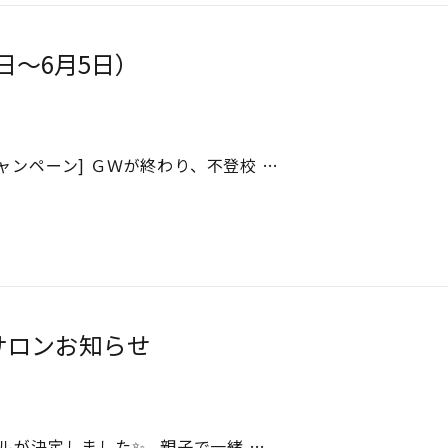
日～6月5日）
ンペーン] ＧＷが終わり、不登校 …
サロンお知らせ
ルが決定しました✨ 親子で一緒 …