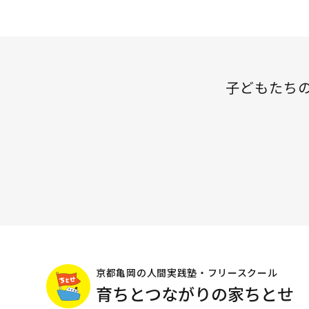
の
ペ
ペ
ペ
ペ
ー
ー
ー
ー
ジ
ジ
ジ
子どもたち
ジ
送
り
京都亀岡の人間実践塾・フリースクール
育ちとつながりの家ちとせ