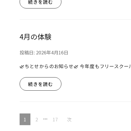
続きを読む
4月の体験
投稿日:
2026年4月16日
🌿ちとせからのお知らせ🌿 今年度もフリースク
続きを読む
投
…
固
固
固
1
2
17
次
稿
定
定
定