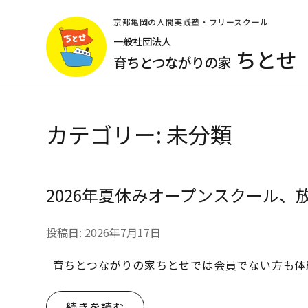
コ
ン
京都亀岡の人間実践塾・フリースクール
テ
一般社団法人
ちとせ
ン
育ちとつながりの家
ツ
へ
ス
キ
カテゴリー:
未分類
ッ
プ
(Enter
を
2026年夏休みオープンスクール、
押
す)
投稿日:
2026年7月17日
育ちとつながりの家ちとせでは会員でない方も体
続きを読む