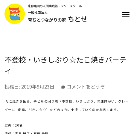
コ
京都亀岡の人間実践塾・フリースクール
ン
一般社団法人
ちとせ
テ
育ちとつながりの家
ン
ツ
へ
ス
キ
不登校・いきしぶり☆たこ焼きパーテ
ッ
プ
ィ
(Enter
を
(不
投稿日:
2019年9月23日
コメントをどうぞ
押
登
す)
校・
たこ焼きを囲み、子どもの困り感（不登校、いきしぶり、発達障がい、グレー
い
ゾーン、癇癪、引きこもり）をどのように支援していくのかお話します。
き
し
定員：20名
ぶ
講師：高見 雅子・石田 千穂