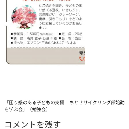
投
「困り感のある子どもの支援
ちとせサイクリング部始動
を学ぶ会」（勉強会）
稿
コメントを残す
ナ