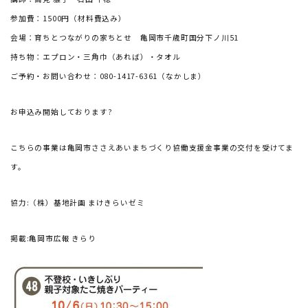
り
参加費：1500円（材料費込み）
☆
た
会場：育ちとつながりの家ちとせ 亀岡市千歳町国分下ノ川51
こ
持ち物：エプロン・三角巾（あれば）・タオル
焼
ご予約・お問い合わせ：080-1417-6361（なかしま）
き
パ
お申込み開始しております?
ー
テ
こちらの事業は亀岡市ささえあいまちづくり協働支援金事業の交付を受けてま
ィ)
す。
協力:（株）基地計画 まけきらいゼミ
掲載:亀岡市広報 きらり