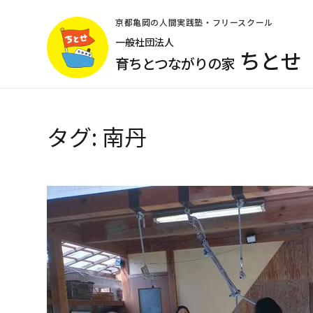
コ
ン
京都亀岡の人間実践塾・フリースクール
テ
一般社団法人
ちとせ
ン
育ちとつながりの家
ツ
へ
ス
キ
タグ:
南丹
ッ
プ
(Enter
を
押
す)