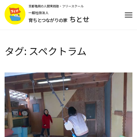
コ
京都亀岡の人間実践塾・フリースクール
ン
一般社団法人
ちとせ
テ
育ちとつながりの家
ン
ツ
へ
ス
タグ:
スペクトラム
キ
ッ
プ
(Enter
を
押
す)