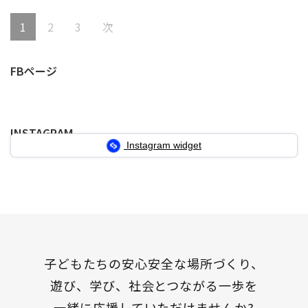
投
固
固
固
1
2
3
次
稿
定
定
定
の
FBページ
ペ
ペ
ペ
ペ
ー
ー
ー
ー
INSTAGRAM
ジ
ジ
ジ
ジ
Instagram widget
送
り
子どもたちの安心安全な場所づくり、
遊び、学び、社会とつながる一歩を
一緒に応援していただけませんか?