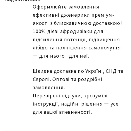
Оформлюйте замовлення
ефективні дженерики преміум-
якості з блискавичною доставкою!
100% дієві афродизіаки для
підсилення потенції, підвищення
лібідо та поліпшення самопочуття
— для нього і для неї.
Швидка доставка по Україні, СНД та
Європі. Оптові та роздрібні
замовлення.
Перевірені відгуки, зрозумілі
інструкції, надійні рішення — усе
для вашої впевненості.