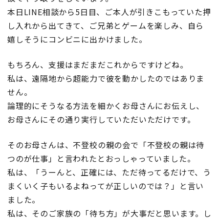
り
本日LINE相談から5日目、ご本人が引きこもっていた押
に
し入れから出てきて、ご兄弟とゲームを楽しみ、自ら
LINE
嬉しそうにコンビニに出かけました。
相
談
が
もちろん、支援はまだまだこれからですけどね。
有
私は、遠隔地から超能力で彼を動かしたのではありま
効
せん。
で
論理的にそうなる方法を細かくお母さんにお伝えし、
す
お母さんにその通り実行していただいただけです。
へ
の
そのお母さんは、不登校の親の会で「不登校の親は待
つのが仕事」と言われたとおっしゃっていました。
私は、「うーんと、正確には、ただ待ってるだけで、う
まくいく子もいるよねってが正しいのでは？」と言い
ました。
私は、そのご家族の「待ち方」が大事だと思います。し