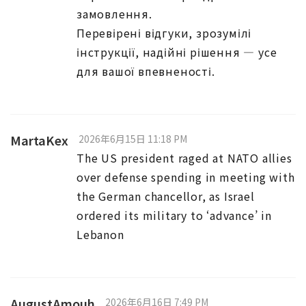
замовлення.
Перевірені відгуки, зрозумілі
інструкції, надійні рішення — усе
для вашої впевненості.
MartaKex
2026年6月15日 11:18 PM
The US president raged at NATO allies
over defense spending in meeting with
the German chancellor, as Israel
ordered its military to ‘advance’ in
Lebanon
AugustAmouh
2026年6月16日 7:49 PM