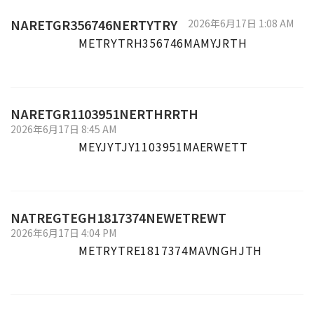
NARETGR356746NERTYTRY
2026年6月17日 1:08 AM
METRYTRH356746MAMYJRTH
NARETGR1103951NERTHRRTH
2026年6月17日 8:45 AM
MEYJYTJY1103951MAERWETT
NATREGTEGH1817374NEWETREWT
2026年6月17日 4:04 PM
METRYTRE1817374MAVNGHJTH