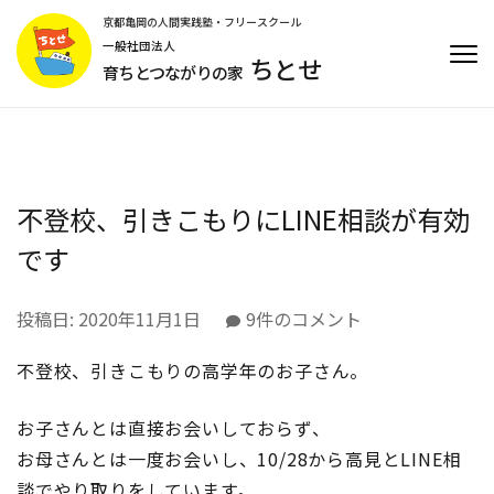
コ
京都亀岡の人間実践塾・フリースクール
ン
一般社団法人
ちとせ
テ
育ちとつながりの家
ン
ツ
へ
ス
キ
不登校、引きこもりにLINE相談が有効
ッ
プ
です
(Enter
を
不
投稿日:
2020年11月1日
9件のコメント
押
登
す)
不登校、引きこもりの高学年のお子さん。
校、
引
き
お子さんとは直接お会いしておらず、
こ
お母さんとは一度お会いし、10/28から高見とLINE相
も
談でやり取りをしています。