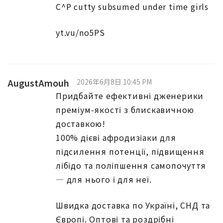
ゲ
C^P cutty subsumed under time girls
ー
yt.vu/no5PS
シ
ョ
ン
AugustAmouh
2026年6月8日 10:45 PM
Придбайте ефективні дженерики
преміум-якості з блискавичною
доставкою!
100% дієві афродизіаки для
підсилення потенції, підвищення
лібідо та поліпшення самопочуття
— для нього і для неї.
Швидка доставка по Україні, СНД та
Європі. Оптові та роздрібні