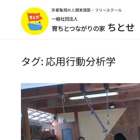
コ
ン
京都亀岡の人間実践塾・フリースクール
テ
一般社団法人
ちとせ
ン
育ちとつながりの家
ツ
へ
ス
キ
タグ:
応用行動分析学
ッ
プ
(Enter
を
押
す)