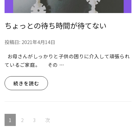
ちょっとの待ち時間が待てない
投稿日:
2021年4月14日
お母さんがしっかりと子供の困りに介入して頑張られ
ているご家庭。 その …
続きを読む
投
固
固
固
1
2
3
次
稿
定
定
定