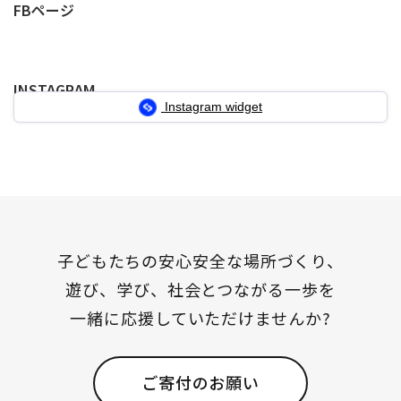
の
FBページ
ペ
ペ
ペ
ペ
ー
ー
ー
ー
INSTAGRAM
ジ
ジ
ジ
ジ
Instagram widget
送
り
子どもたちの安心安全な場所づくり、
遊び、学び、社会とつながる一歩を
一緒に応援していただけませんか?
ご寄付のお願い