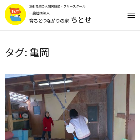
コ
京都亀岡の人間実践塾・フリースクール
ン
一般社団法人
ちとせ
テ
育ちとつながりの家
ン
ツ
へ
ス
タグ:
亀岡
キ
ッ
プ
(Enter
を
押
す)