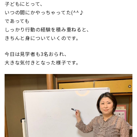
子どもにとって、
ン
いつの間にかやっちゃってた(^^♪
グ
であっても
講
座
しっかり行動の経験を積み重ねると、
第
きちんと身についていくのです。
8
回
今日は見学者も3名おられ、
へ
大きな気付きとなった様子です。
の