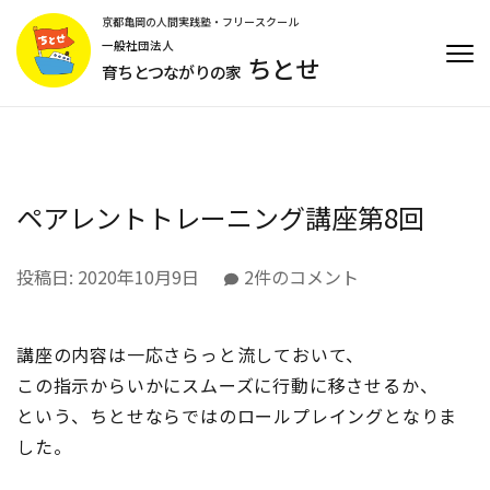
コ
京都亀岡の人間実践塾・フリースクール
ン
一般社団法人
ちとせ
テ
育ちとつながりの家
ン
ツ
へ
ス
キ
ペアレントトレーニング講座第8回
ッ
プ
(Enter
ペ
投稿日:
2020年10月9日
2件のコメント
を
ア
押
レ
す)
講座の内容は一応さらっと流しておいて、
ン
ト
この指示からいかにスムーズに行動に移させるか、
ト
という、ちとせならではのロールプレイングとなりま
レ
した。
ー
ニ