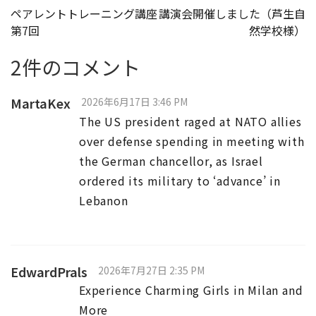
投
ペアレントトレーニング講座
講演会開催しました（芦生自
第7回
然学校様）
稿
2件のコメント
ナ
ビ
MartaKex
2026年6月17日 3:46 PM
ゲ
The US president raged at NATO allies
ー
over defense spending in meeting with
the German chancellor, as Israel
シ
ordered its military to ‘advance’ in
ョ
Lebanon
ン
EdwardPrals
2026年7月27日 2:35 PM
Experience Charming Girls in Milan and
More