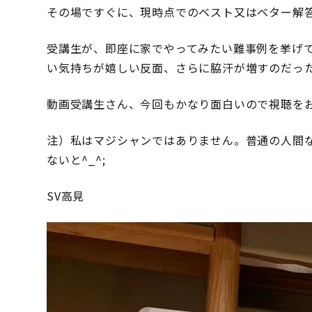
ト
その場ですぐに、現時点でのベスト又はベター解
ト
レ
受講生が、即座に家でやってみたい難事例を挙げ
ー
い気持ちが嬉しい反面、さらに脇汗が増すのだっ
ニ
ン
グ
動画受講生さん、今回もかなり面白いので視聴を
講
座)
注）私はマジシャンではありません。普通の人間
ないと^_^;
SV高見