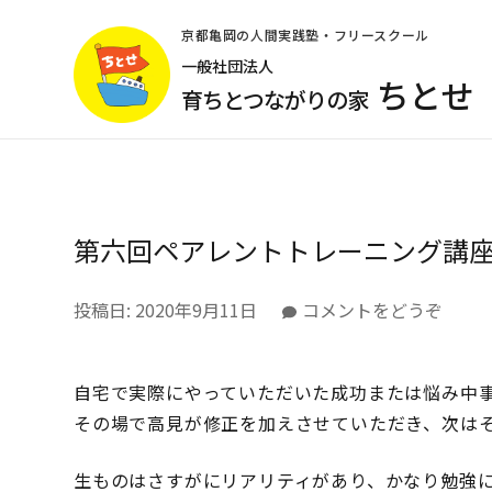
コ
ン
京都亀岡の人間実践塾・フリースクール
テ
一般社団法人
ちとせ
ン
育ちとつながりの家
ツ
へ
ス
キ
ッ
第六回ペアレントトレーニング講
プ
(Enter
を
(第
投稿日:
2020年9月11日
コメントをどうぞ
押
六
す)
回
ペ
自宅で実際にやっていただいた成功または悩み中
ア
その場で高見が修正を加えさせていただき、次は
レ
ン
生ものはさすがにリアリティがあり、かなり勉強