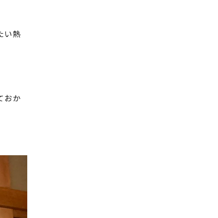
たい熱
ておか