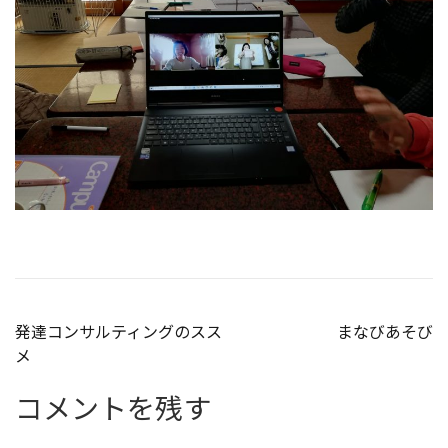
投
発達コンサルティングのスス
まなびあそび
メ
稿
コメントを残す
ナ
ビ