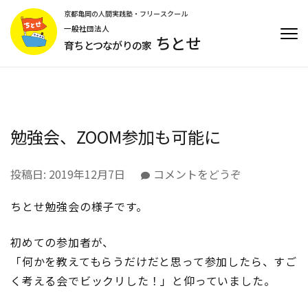
コ
京都亀岡の人間実践塾・フリースクール
ン
一般社団法人
ちとせ
テ
育ちとつながりの家
ン
ツ
へ
ス
キ
勉強会、ZOOM参加も可能に
ッ
プ
(Enter
(勉
投稿日:
2019年12月7日
コメントをどうぞ
を
強
押
ちとせ勉強会の様子です。
会、
す)
ZOOM
参
初めての参加者が、
加
「何かを教えてもらうだけだと思って参加したら、すご
も
く考える会でビックリした！」と仰っていました。
可
能