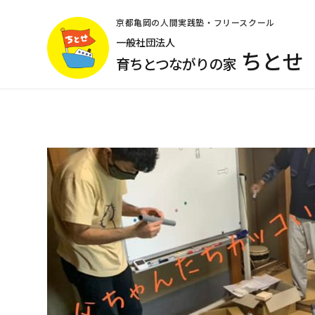
コ
ン
京都亀岡の人間実践塾・フリースクール
テ
一般社団法人
ちとせ
ン
育ちとつながりの家
ツ
へ
ス
キ
ッ
プ
(Enter
を
押
す)