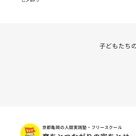
投
稿
ナ
ビ
ゲ
子どもたち
ー
シ
ョ
ン
京都亀岡の人間実践塾・フリースクール