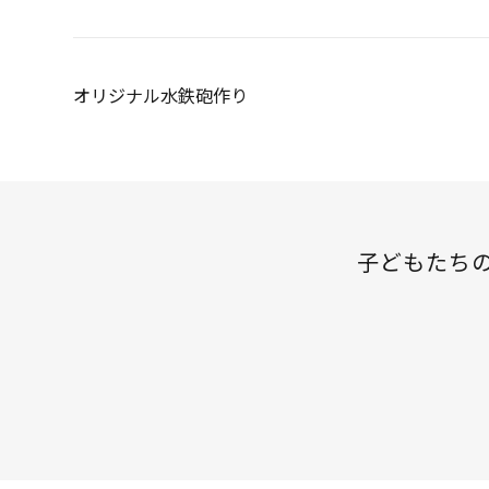
投
オリジナル水鉄砲作り
稿
ナ
ビ
ゲ
子どもたち
ー
シ
ョ
ン