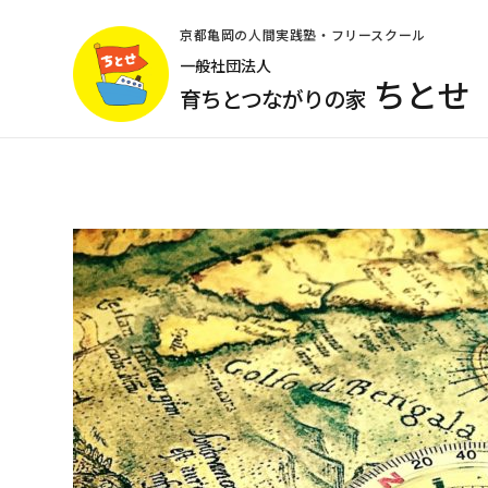
コ
ン
京都亀岡の人間実践塾・フリースクール
テ
一般社団法人
ちとせ
ン
育ちとつながりの家
ツ
へ
ス
キ
ッ
プ
(Enter
を
押
す)