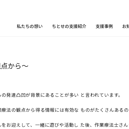
私たちの想い
ちとせの支援紹介
支援事例
お
視点から〜
の発達凸凹が背景にあることが多い と言われています。
療法の観点から得る情報には有効な ものがたくさんあるのて
〜
んをお迎えして、一緒に遊びや活動し た後、作業療法士さ