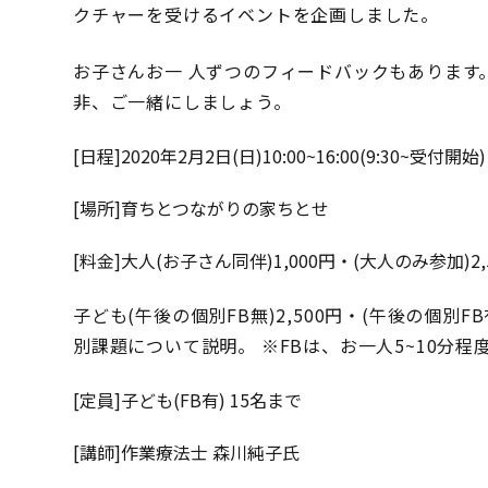
感
クチャーを受けるイベントを企画しました。
覚・
運
お子さんお一 人ずつのフィードバックもあります
動
非、ご一緒にしましょう。
の
視
[日程]2020年2月2日(日)10:00~16:00(9:30~受付開始)
点
か
[場所]育ちとつながりの家ちとせ
ら〜)
[料金]大人(お子さん同伴)1,000円・(大人のみ参加)2,
子ども(午後の個別FB無)2,500円・(午後の個別F
別課題について説明。 ※FBは、お一人5~10分程
[定員]子ども(FB有) 15名まで
[講師]作業療法士 森川純子氏