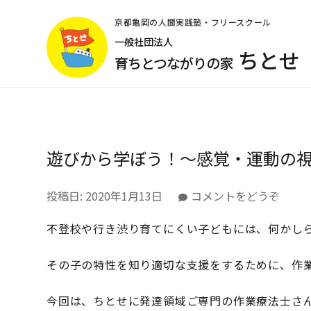
コ
ン
京都亀岡の人間実践塾・フリースクール
テ
一般社団法人
ちとせ
ン
育ちとつながりの家
ツ
へ
ス
キ
ッ
遊びから学ぼう！〜感覚・運動の
プ
(Enter
を
(遊
投稿日:
2020年1月13日
コメントをどうぞ
押
び
す)
不登校や行き渋り育てにくい子どもには、何かしら
か
ら
学
その子の特性を知り適切な支援をするために、作業
ぼ
う！
今回は、ちとせに発達領域ご専門の作業療法士さ