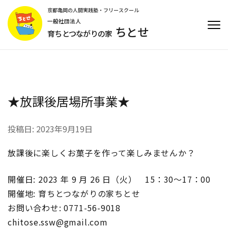
コ
京都亀岡の人間実践塾・フリースクール
ン
一般社団法人
ちとせ
テ
育ちとつながりの家
ン
ツ
へ
ス
キ
★放課後居場所事業★
ッ
プ
(Enter
投稿日:
2023年9月19日
を
押
放課後に楽しくお菓子を作って楽しみませんか？
す)
開催日: 2023 年 9 月 26 日（火） 15：30～17：00
開催地: 育ちとつながりの家ちとせ
お問い合わせ: 0771-56-9018
chitose.ssw@gmail.com