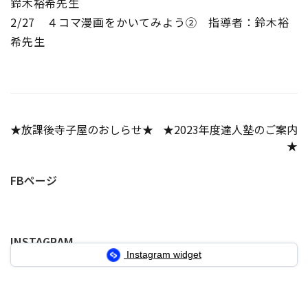
鈴木裕希先生
2/27 ４コマ漫画をかいてみよう② 指導者：鈴木裕
希先生
投
★放課後寺子屋のおしらせ★
★2023年度達人塾のご案内
★
稿
ナ
FBページ
ビ
ゲ
INSTAGRAM
ー
Instagram widget
シ
ョ