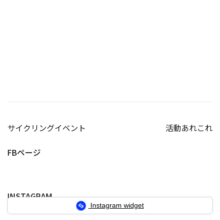
投
サイクリングイベント
活動あれこれ
稿
FBページ
ナ
ビ
INSTAGRAM
ゲ
Instagram widget
ー