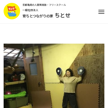
コ
京都亀岡の人間実践塾・フリースクール
ン
一般社団法人
ちとせ
テ
育ちとつながりの家
ン
ツ
へ
ス
キ
ッ
プ
(Enter
を
押
す)