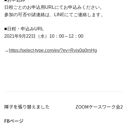
日程ごとのお申込用URLにてお申込みください。
参加の可否や諸連絡は、LINEにてご連絡します。
■日程・申込みURL
2021年9月22日（水）10：00～12：00
→
https://select-type.com/ev/?ev=Rvjs0q0rnHg
投
障子を張り替えました
ZOOMケースワーク会2
稿
FBページ