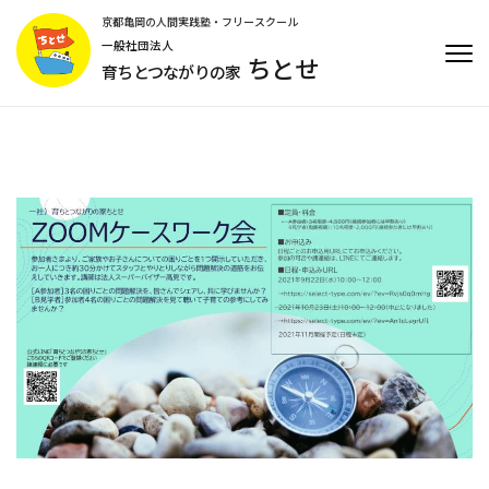
コ
京都亀岡の人間実践塾・フリースクール
ン
一般社団法人
ちとせ
テ
育ちとつながりの家
ン
ツ
へ
ス
キ
ッ
プ
(Enter
を
押
す)